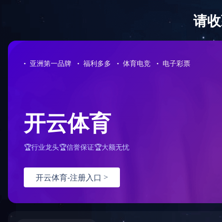
Sorry for the inconvenience.
Please report this message and include the following information to us
Thank you very much!
URL:
/news/1/mailto:0599-8609304
Server:
prod-qwmh-uc2-pool601-frontend-static-01
Date:
2026/01/31 08:50:14
开云足球
|
乐动官方网站
|
江南网页版
|
米兰（中国）体育·官方