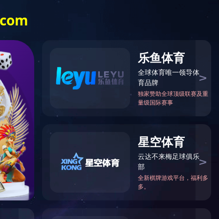
(中国)官方网站
|
乐竞官方网站
|